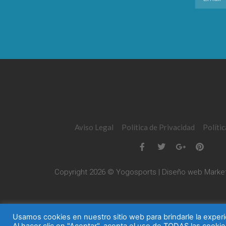
Aviso Legal
Política de Privacidad
Políti
Copyright 2026 © Yogosports | Diseño web
Market
Usamos cookies en nuestro sitio web para brindarle la experi
Al hacer clic en "Aceptar", acepta el uso de TODAS las cookie