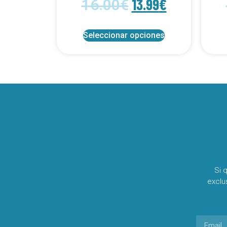
13.99
€
16.00
€
Seleccionar opciones
Si 
exclu