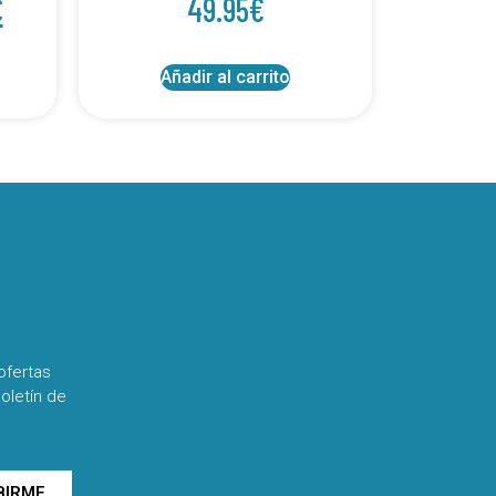
€
49.95
€
Añadir al carrito
ofertas
oletín de
BIRME