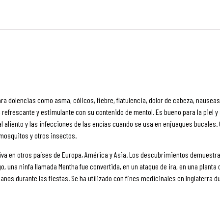
a dolencias como asma, cólicos, fiebre, flatulencia, dolor de cabeza, nauseas
n, refrescante y estimulante con su contenido de mentol. Es bueno para la piel 
al aliento y las infecciones de las encí­as cuando se usa en enjuagues bucales
mosquitos y otros insectos.
tiva en otros paí­ses de Europa, América y Asia. Los descubrimientos demuestr
ego, una ninfa llamada Mentha fue convertida, en un ataque de ira, en una plan
anos durante las fiestas. Se ha utilizado con fines medicinales en Inglaterra du