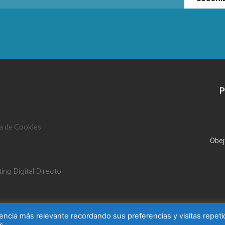
P
ca de Cookies
Obej
ing Digital Directo
encia más relevante recordando sus preferencias y visitas repeti
s.