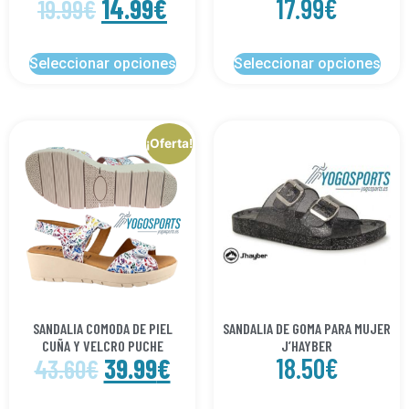
14.99
€
17.99
€
19.99
€
Seleccionar opciones
Seleccionar opciones
¡Oferta!
SANDALIA COMODA DE PIEL
SANDALIA DE GOMA PARA MUJER
CUÑA Y VELCRO PUCHE
J’HAYBER
39.99
€
18.50
€
43.60
€