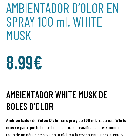
AMBIENTADOR D’OLOR EN
SPRAY 100 ml. WHITE
MUSK
8.99
€
AMBIENTADOR WHITE MUSK DE
BOLES D’OLOR
Ambientador
de
Boles D’olor
en
spray
de
100 ml.
fragancia
White
muske
para que tu hogar huela a pura sensualidad, suave como el
tacto de un pétalo de rosa en tu piel, y a la vez potente, persistente y