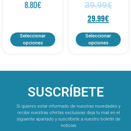
8.80
€
39.99
€
29.99
€
Seleccionar
Seleccionar
opciones
opciones
SUSCRÍBETE
Si quieres estar informado de nuestras novedades y
recibir nuestras ofertas exclusivas deja tu mail en el
siguiente apartado y suscríbete a nuestro boletín de
noticias