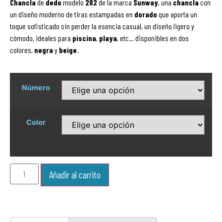
Chancla
de
dedo
modelo
282
de la marca
Sunway
, una
chancla
con
un diseño moderno de tiras estampadas en
dorado
que aporta un
toque sofisticado sin perder la esencia casual, un diseño ligero y
cómodo, ideales para
piscina
,
playa
, etc… disponibles en dos
colores,
negra
y
beige
.
Número
Color
Añadir al carrito