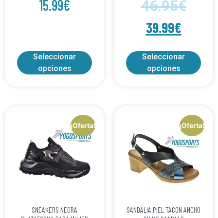
15.99
€
46.95
€
39.99
€
Seleccionar
Seleccionar
opciones
opciones
¡Oferta!
¡Oferta!
SNEAKERS NEGRA
SANDALIA PIEL TACON ANCHO