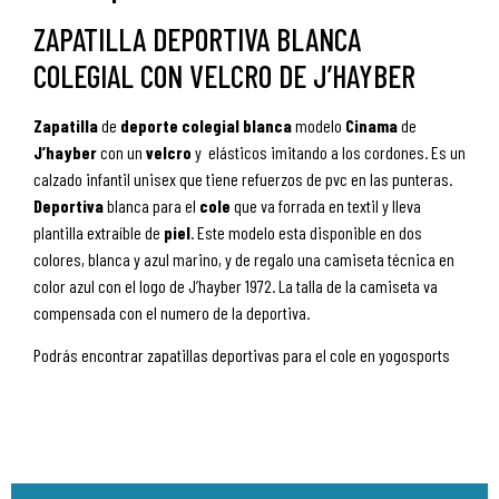
ZAPATILLA DEPORTIVA BLANCA
COLEGIAL CON VELCRO DE J’HAYBER
Zapatilla
de
deporte
colegial
blanca
modelo
Cinama
de
J’hayber
con un
velcro
y elásticos imitando a los cordones. Es un
calzado infantil unisex que tiene refuerzos de pvc en las punteras.
Deportiva
blanca para el
cole
que va forrada en textil y lleva
plantilla extraíble de
piel
. Este modelo esta disponible en dos
colores, blanca y azul marino, y de regalo una camiseta técnica en
color azul con el logo de J’hayber 1972. La talla de la camiseta va
compensada con el numero de la deportiva.
Podrás encontrar zapatillas deportivas para el cole en yogosports