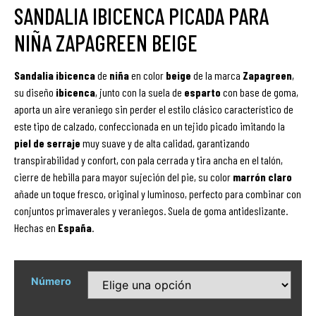
SANDALIA IBICENCA PICADA PARA
NIÑA ZAPAGREEN BEIGE
Sandalia ibicenca
de
niña
en color
beige
de la marca
Zapagreen
,
su diseño
ibicenca
, junto con la suela de
esparto
con base de goma,
aporta un aire veraniego sin perder el estilo clásico característico de
este tipo de calzado, confeccionada en un tejido picado imitando la
piel de serraje
muy suave y de alta calidad, garantizando
transpirabilidad y confort, con pala cerrada y tira ancha en el talón,
cierre de hebilla para mayor sujeción del pie, su color
marrón claro
añade un toque fresco, original y luminoso, perfecto para combinar con
conjuntos primaverales y veraniegos. Suela de goma antideslizante.
Hechas en
España
.
Número