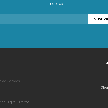
noticias
SUSCRI
P
ca de Cookies
Obej
ing Digital Directo