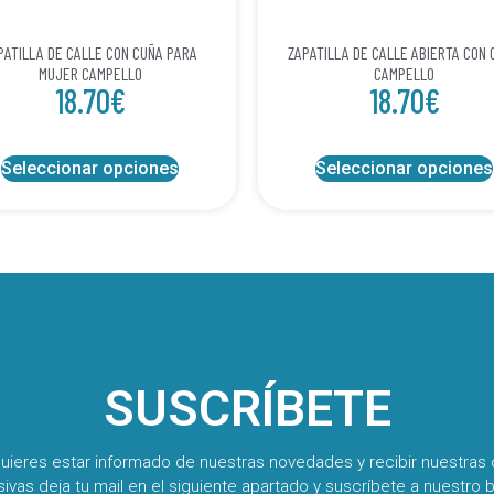
PATILLA DE CALLE CON CUÑA PARA
ZAPATILLA DE CALLE ABIERTA CON 
MUJER CAMPELLO
CAMPELLO
18.70
€
18.70
€
Seleccionar opciones
Seleccionar opciones
SUSCRÍBETE
quieres estar informado de nuestras novedades y recibir nuestras 
sivas deja tu mail en el siguiente apartado y suscríbete a nuestro b