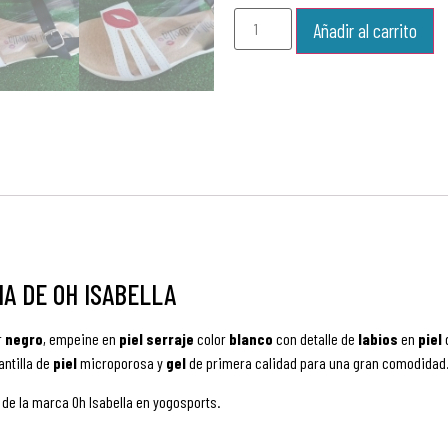
Añadir al carrito
NA DE OH ISABELLA
r
negro
, empeine en
piel serraje
color
blanco
con detalle de
labios
en
piel
antilla de
piel
microporosa y
gel
de primera calidad para una gran comodidad
 de la marca Oh Isabella en yogosports.