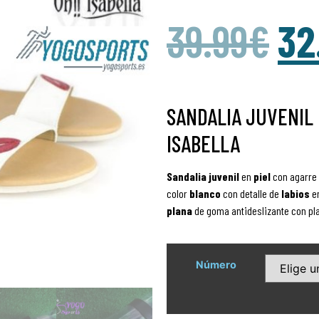
39.99
€
32
SANDALIA JUVENIL 
ISABELLA
Sandalia juvenil
en
piel
con agarre 
color
blanco
con detalle de
labios
e
plana
de goma antideslizante con pla
Número