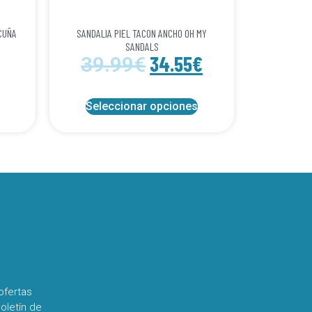
CUÑA
SANDALIA PIEL TACON ANCHO OH MY
SANDALS
34.55
€
39.99
€
Seleccionar opciones
ofertas
oletín de