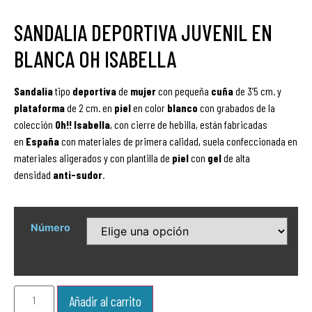
SANDALIA DEPORTIVA JUVENIL EN
BLANCA OH ISABELLA
Sandalia
tipo
deportiva
de
mujer
con pequeña
cuña
de 3’5 cm. y
plataforma
de 2 cm. en
piel
en color
blanco
con grabados
de la
colección
Oh!! Isabella
, con cierre de hebilla,
están fabricadas
en
España
con materiales de primera calidad, suela
confeccionada en
materiales aligerados y con plantilla de
piel
con
gel
de alta
densidad
anti-sudor
.
Número
Añadir al carrito