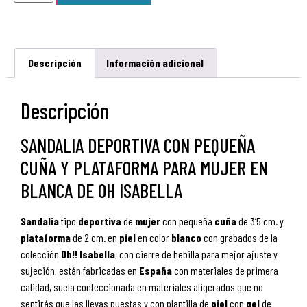
Descripción
Información adicional
Descripción
SANDALIA DEPORTIVA CON PEQUEÑA
CUÑA Y PLATAFORMA PARA MUJER EN
BLANCA DE OH ISABELLA
Sandalia
tipo
deportiva
de
mujer
con pequeña
cuña
de 3’5 cm. y
plataforma
de 2 cm. en
piel
en color
blanco
con grabados
de la
colección
Oh!! Isabella
, con cierre de hebilla para mejor ajuste y
sujeción,
están fabricadas en
España
con materiales de primera
calidad, suela
confeccionada en materiales aligerados que no
sentirás que las llevas puestas y con plantilla de
piel
con
gel
de