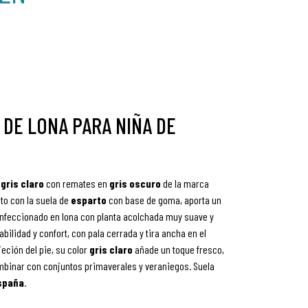
 DE LONA PARA NIÑA DE
r
gris claro
con remates en
gris oscuro
de la marca
nto con la suela de
esparto
con base de goma, aporta un
confeccionado en lona con planta acolchada muy suave y
abilidad y confort, con pala cerrada y tira ancha en el
jeción del pie, su color
gris claro
añade un toque fresco,
ombinar con conjuntos primaverales y veraniegos. Suela
spaña
.