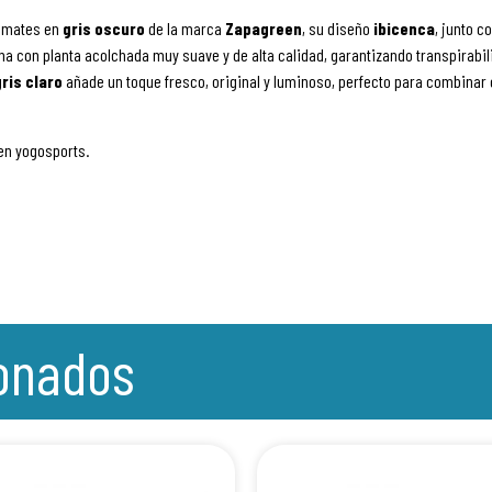
emates en
gris oscuro
de la marca
Zapagreen
, su diseño
ibicenca
, junto c
na con planta acolchada muy suave y de alta calidad, garantizando transpirabilid
gris claro
añade un toque fresco, original y luminoso, perfecto para combinar
en yogosports.
ionados