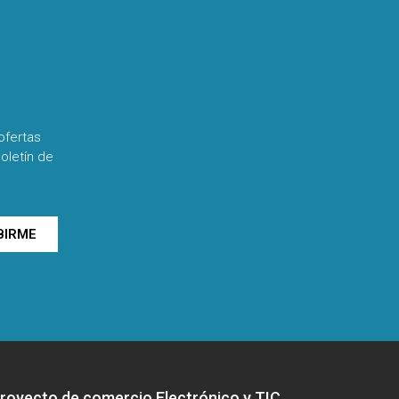
ofertas
oletín de
BIRME
royecto de comercio Electrónico y TIC