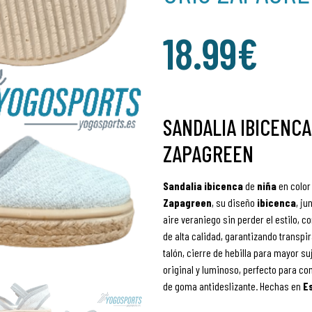
18.99
€
SANDALIA IBICENCA
ZAPAGREEN
Sandalia ibicenca
de
niña
en colo
Zapagreen
, su diseño
ibicenca
, ju
aire veraniego sin perder el estilo, 
de alta calidad, garantizando transpir
talón, cierre de hebilla para mayor su
original y luminoso, perfecto para c
de goma antideslizante. Hechas en
E