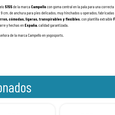
elo
5155
de la marca
Campello
con goma central en la pala para una correct
 9 cm. de anchura para pies delicados, muy hinchados u operados, fabricadas e
rron, cómodas, ligeras, transpirables y flexibles
, con plantilla extraíble
F
garre y hechas en
España
, calidad garantizada.
 señora de la marca Campello en yogosports.
ionados