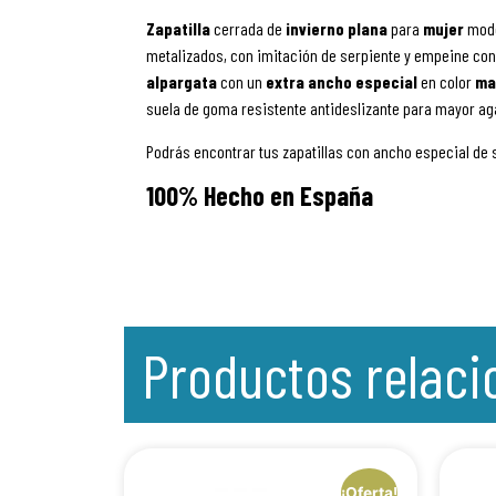
Zapatilla
cerrada de
invierno
plana
para
mujer
mod
metalizados, con imitación de serpiente y empeine con
alpargata
con
un
extra ancho especial
en color
ma
suela de goma resistente antideslizante para mayor a
Podrás encontrar tus zapatillas con ancho especial de
100% Hecho en España
Productos relac
¡Oferta!