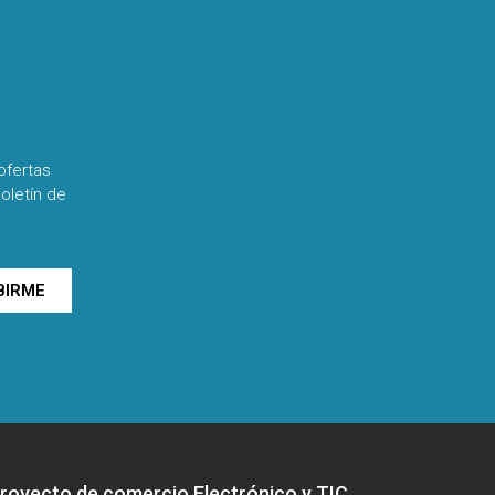
ofertas
oletín de
BIRME
royecto de comercio Electrónico y TIC