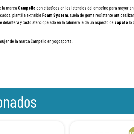
e la marca
Campello
con elásticos en los laterales del empeine para mayor a
ados, plantilla extraíble
Foam System
, suela de goma resistente antidesliz
rte delantera y tacto aterciopelado en la talonera le da un aspecto de
zapato
lo 
 mujer de la marca Campello en yogosports.
ionados
¡O