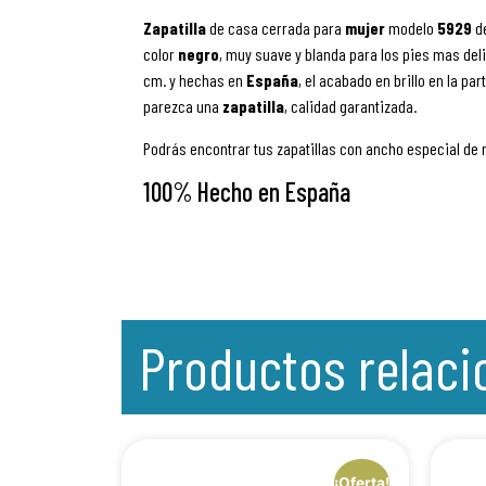
Zapatilla
de casa cerrada
para
mujer
modelo
5929
d
color
negro
, muy suave y blanda para los pies mas delic
cm. y hechas en
España
, el acabado en brillo en la pa
parezca una
zapatilla
, calidad garantizada.
Podrás encontrar tus zapatillas con ancho especial de
100% Hecho en España
Productos relac
¡Oferta!