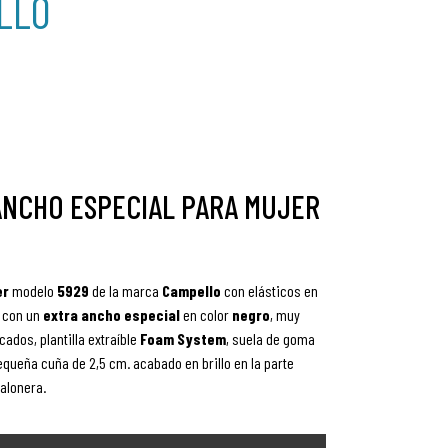
LLO
ANCHO ESPECIAL PARA MUJER
er
modelo
5929
de la marca
Campello
con elásticos en
con
un
extra ancho especial
en color
negro
, muy
ados, plantilla extraíble
Foam System
, suela de goma
equeña cuña de 2,5 cm. acabado en brillo en la parte
talonera.