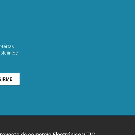
ofertas
oletín de
BIRME
royecto de comercio Electrónico y TIC