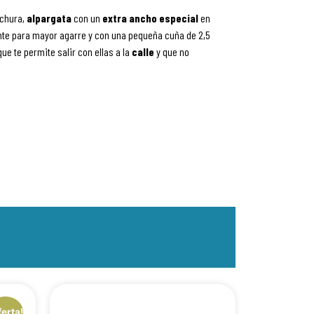
nchura,
alpargata
con
un
extra ancho especial
en
ante para mayor agarre y con una pequeña cuña de 2,5
que te permite salir con ellas a la
calle
y que no
ferta!