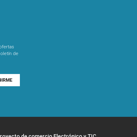
ofertas
oletín de
BIRME
royecto de comercio Electrónico y TIC