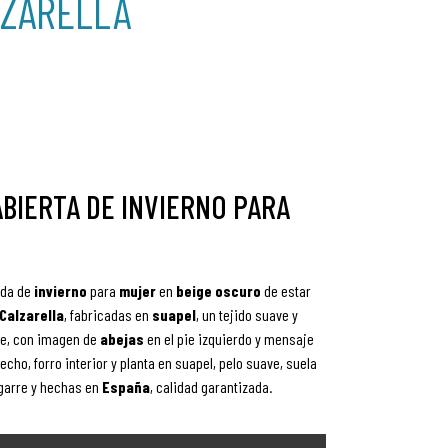
LZARELLA
ABIERTA DE INVIERNO PARA
ada de
invierno
para
mujer
en
beige oscuro
de estar
Calzarella
, fabricadas en
suapel
, un tejido suave y
te, con imagen de
abejas
en el pie izquierdo y mensaje
echo, forro interior y planta en suapel, pelo suave, suela
garre y hechas en
España
, calidad garantizada.