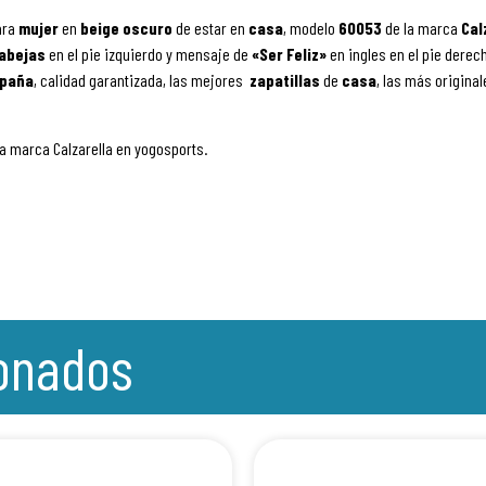
ara
mujer
en
beige oscuro
de estar en
casa
, modelo
60053
de la marca
Cal
abejas
en el pie izquierdo y mensaje de
«Ser Feliz»
en ingles en el pie derech
paña
, calidad garantizada, las mejores
zapatillas
de
casa
, las más origina
la marca Calzarella en yogosports.
ionados