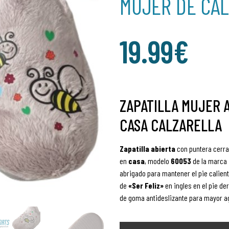
MUJER DE CA
19.99
€
ZAPATILLA MUJER 
CASA CALZARELLA
Zapatilla
abierta
con puntera cerr
en
casa
, modelo
60053
de la marca
abrigado para mantener el pie calien
de
«Ser Feliz»
en ingles en el pie der
de goma antideslizante para mayor a