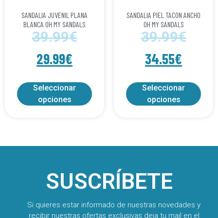
SANDALIA JUVENIL PLANA
SANDALIA PIEL TACON ANCHO
BLANCA OH MY SANDALS
OH MY SANDALS
39.99
€
39.99
€
29.99
€
34.55
€
Seleccionar
Seleccionar
opciones
opciones
SUSCRÍBETE
Si quieres estar informado de nuestras novedades y
recibir nuestras ofertas exclusivas deja tu mail en el