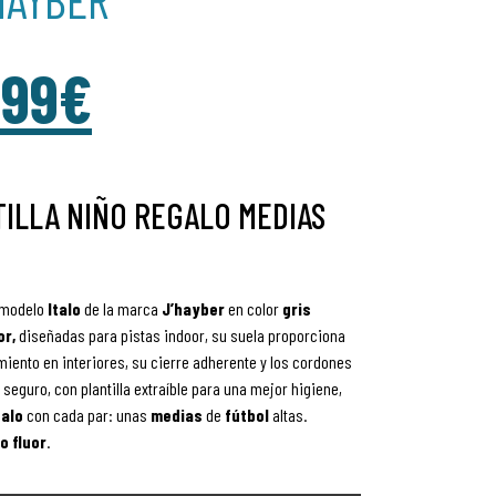
.99
€
TILLA NIÑO REGALO MEDIAS
modelo
Italo
de la marca
J’hayber
en color
gris
or
,
diseñadas para pistas indoor, su suela proporciona
iento en interiores, su cierre adherente y los cordones
seguro, con plantilla extraíble para una mejor higiene,
alo
con cada par: unas
medias
de
fútbol
altas.
o fluor
.