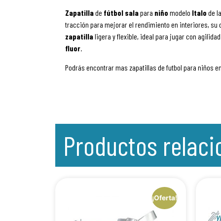
Zapatilla
de
fútbol
sala
para
niño
modelo
Italo
de l
tracción para mejorar el rendimiento en interiores, su 
zapatilla
ligera y flexible, ideal para jugar con agilid
fluor
.
Podrás encontrar mas zapatillas de futbol para niños e
Productos relac
¡Oferta!