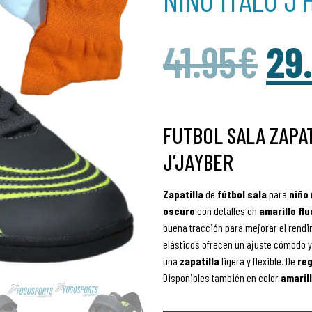
41.95
€
29
FUTBOL SALA ZAPA
J’JAYBER
Zapatilla
de
fútbol
sala
para
niño
oscuro
con detalles en
amarillo flu
buena tracción para mejorar el rendim
elásticos ofrecen un ajuste cómodo y 
una
zapatilla
ligera y flexible. De
reg
Disponibles también en color
amarill