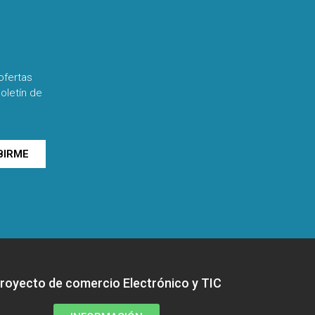
ofertas
oletín de
BIRME
royecto de comercio Electrónico y TIC