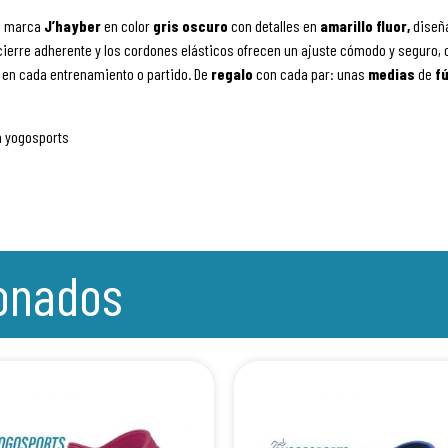
a marca
J’hayber
en color
gris oscuro
con detalles en
amarillo fluor
,
diseñ
cierre adherente y los cordones elásticos ofrecen un ajuste cómodo y seguro, c
ad en cada entrenamiento o partido. De
regalo
con cada par: unas
medias
de
f
n yogosports
ionados