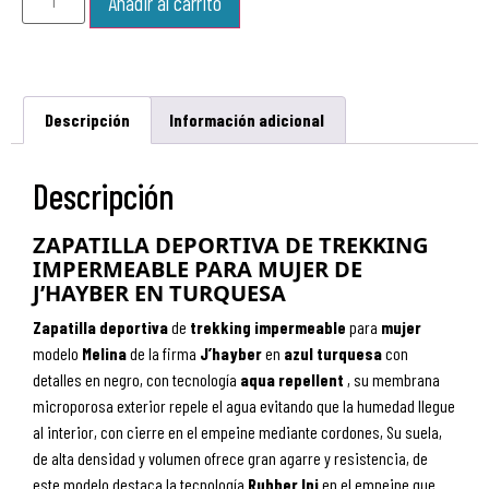
Añadir al carrito
Descripción
Información adicional
Descripción
ZAPATILLA DEPORTIVA DE TREKKING
IMPERMEABLE PARA MUJER DE
J’HAYBER EN TURQUESA
Zapatilla
deportiva
de
trekking
impermeable
para
mujer
modelo
Melina
de la firma
J’hayber
en
azul turquesa
con
detalles en negro, con tecnologí­a
aqua
repellent
, su membrana
microporosa exterior repele el agua evitando que la humedad llegue
al interior, con cierre en el empeine mediante cordones, Su suela,
de alta densidad y volumen ofrece gran agarre y resistencia
, de
este modelo destaca la tecnología
Rubber Inj
en el empeine que