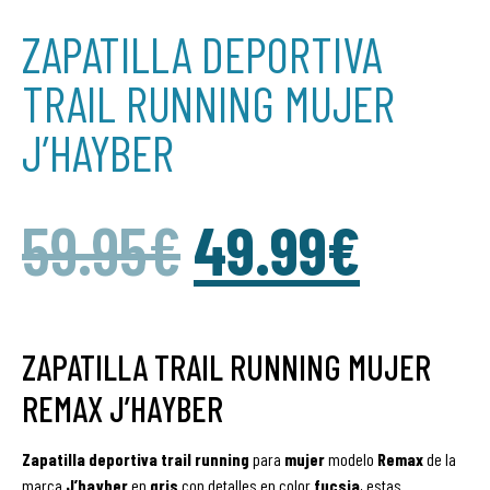
ZAPATILLA DEPORTIVA
TRAIL RUNNING MUJER
J’HAYBER
59.95
€
49.99
€
ZAPATILLA TRAIL RUNNING MUJER
REMAX J’HAYBER
Zapatilla
deportiva
trail
running
para
mujer
modelo
Remax
de la
marca
J’hayber
en
gris
con detalles en color
fucsia
, estas