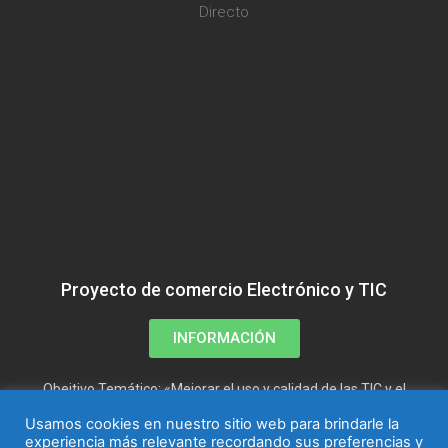
Directo
Proyecto de comercio Electrónico y TIC
INFORMACIÓN
Obejtivo Temático: «Mejorar el uso y calidad de las TIC y el
acceso a las mismas»
Usamos cookies en nuestro sitio web para brindarle la
experiencia más relevante recordando sus preferencias y