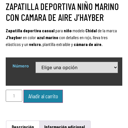
ZAPATILLA DEPORTIVA NIÑO MARINO
CON CAMARA DE AIRE J’HAYBER
Zapatilla
deportiva
casual
para
niño
modelo
Chidal
de la marca
J’hayber
en color
azul marino
con detalles en rojo, lleva tres
elásticos y un
velcro
, plantilla extraíble y
cámara de aire.
Número
Añadir al carrito
Descripción
Información adicional