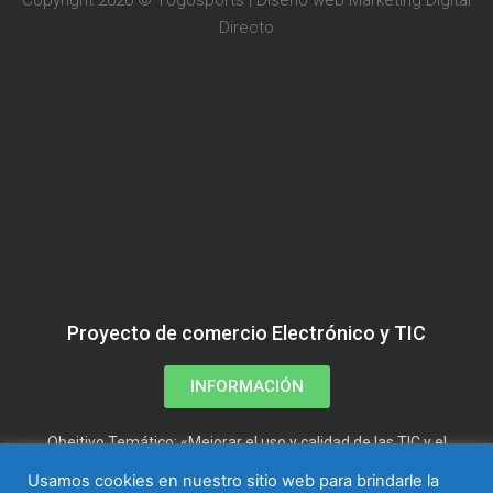
Copyright 2026 © Yogosports | Diseño web
Marketing Digital
Directo
Proyecto de comercio Electrónico y TIC
INFORMACIÓN
Obejtivo Temático: «Mejorar el uso y calidad de las TIC y el
acceso a las mismas»
Usamos cookies en nuestro sitio web para brindarle la