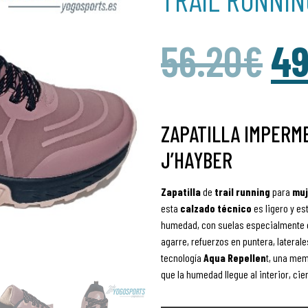
56.20
€
49
ZAPATILLA IMPERM
J’HAYBER
Zapatilla
de
trail
running
para
muj
esta
calzado
técnico
es ligero y es
humedad, con suelas especialmente e
agarre, refuerzos en puntera, lateral
tecnología
Aqua Repellen
t, una mem
que la humedad llegue al interior, cier