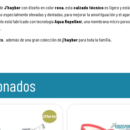
de
J’hayber
con diseño en color
rosa
, esta
calzado
técnico
es ligero y est
s especialmente elevadas y dentadas, para mejorar la amortiguación y el agarr
elo está fabricado con tecnología
Aqua Repellen
t, una membrana micro porosa
.
ts
, además de una gran colección de
j’hayber
para toda la familia.
ionados
¡Oferta!