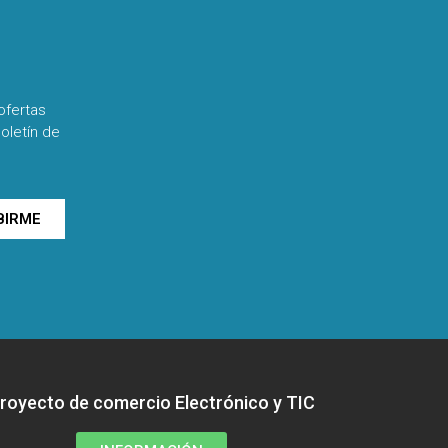
ofertas
oletín de
BIRME
royecto de comercio Electrónico y TIC