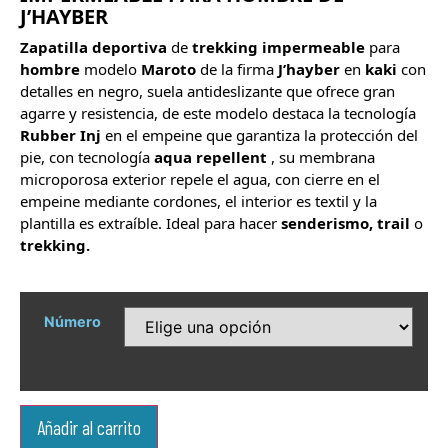
J’HAYBER
Zapatilla
deportiva
de
trekking
impermeable
para
hombre
modelo
Maroto
de la firma
J’hayber
en
kaki
con
detalles en negro, suela antideslizante que ofrece gran
agarre y resistencia, de este modelo destaca la tecnología
Rubber Inj
en el empeine que garantiza la protección del
pie, con tecnologí­a
aqua
repellent
, su membrana
microporosa exterior repele el agua, con cierre en el
empeine mediante cordones, el interior es textil y la
plantilla es extraíble. Ideal para hacer
senderismo, trail
o
trekking.
Número
Añadir al carrito