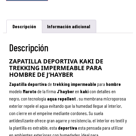
Descripción
Información adicional
Descripción
ZAPATILLA DEPORTIVA KAKI DE
TREKKING IMPERMEABLE PARA
HOMBRE DE J’HAYBER
Zapatilla
deportiva
de
trekking
impermeable
para
hombre
modelo
Maroto
de la firma
J’hayber
en
kaki
con detalles en
negro, con tecnologí­a
aqua
repellent
, su membrana microporosa
exterior repele el agua evitando que la humedad llegue al interior,
con cierre en el empeine mediante cordones, Su suela
antideslizante ofrece gran agarre y resistencia
, el interior es textil y
la plantilla es extraíble, esta
deportiva
esta
pensada para utilizar
en ambientes exteriores con humedades ideal para