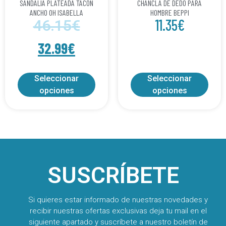
SANDALIA PLATEADA TACON
CHANCLA DE DEDO PARA
ANCHO OH ISABELLA
HOMBRE BEPPI
11.35
€
46.15
€
32.99
€
Seleccionar
Seleccionar
opciones
opciones
SUSCRÍBETE
Si quieres estar informado de nuestras novedades y
recibir nuestras ofertas exclusivas deja tu mail en el
siguiente apartado y suscríbete a nuestro boletín de