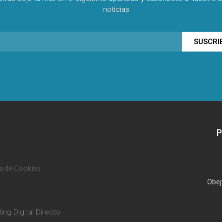
noticias
SUSCRI
P
ca de Cookies
Obej
ing Digital Directo