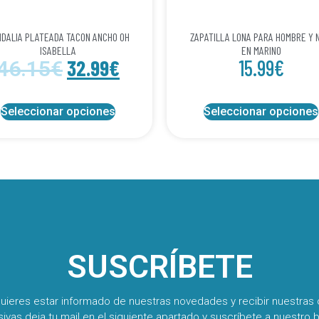
DALIA PLATEADA TACON ANCHO OH
ZAPATILLA LONA PARA HOMBRE Y 
ISABELLA
EN MARINO
32.99
€
15.99
€
46.15
€
Seleccionar opciones
Seleccionar opciones
SUSCRÍBETE
quieres estar informado de nuestras novedades y recibir nuestras 
sivas deja tu mail en el siguiente apartado y suscríbete a nuestro b