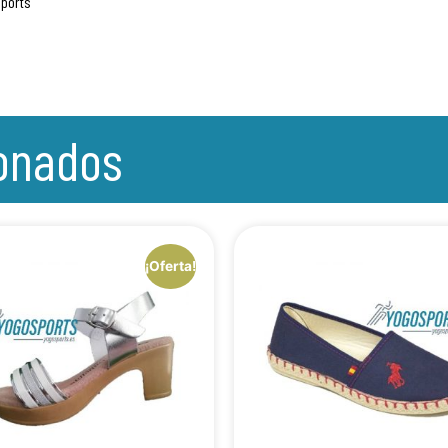
sports
ionados
¡Oferta!