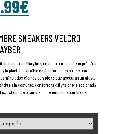
.99
€
OMBRE SNEAKERS VELCRO
HAYBER
ii
de la marca
J’hayber,
destaca por su diseño práctico
za y la plantilla extraible de Comfort Foam ofrece una
 caminar, dos cierres de
velcro
que aseguran un ajuste
ortiva
sin costuras, con forro textil y talonera acolchada
ados. Este modelo también lo tenemos disponibles en