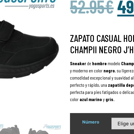
52.95
€
49
ZAPATO CASUAL H
CHAMPII NEGRO J’
Sneaker
de
hombre
modelo
Champ
y moderno en color
negro
, su ligere
comodidad excepcional y suavidad al
perfecto y rápido, una
zapatilla
dep
perfecta para pies fatigados o delic
color
azul marino
y
gris.
Número