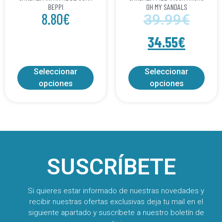
BEPPI
OH MY SANDALS
8.80
€
39.99
€
34.55
€
Seleccionar
Seleccionar
opciones
opciones
SUSCRÍBETE
Si quieres estar informado de nuestras novedades y
recibir nuestras ofertas exclusivas deja tu mail en el
siguiente apartado y suscríbete a nuestro boletín de