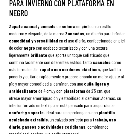
PARA INVIERNO CON PLATAFORMA EN
NEGRO
Zapato
casual
y
cómodo
de
señora
en
piel
con un estilo
moderno y elegante, de la marca
Zancadas
, un diseño para brindar
comodidad y versatilidad
en el uso diario, confeccionado en piel
de color
negro
con acabado texturizado y con una textura
ligeramente
brillante
que aporta un toque sofisticado que
combina fácilmente con diferentes estilos, tanto
casuales
como
más formales. Un
zapato con cordones elásticos
, que facilita
ponerlo y quitarlo rápidamente y proporcionando un mejor ajuste al
pie y mayor comodidad al caminar, con una
cuña ligera y
antideslizante
de 4 cm. y con
plataforma
de 2’5 cm. que
ofrece mayor amortiguación y estabilidad al caminar. Además, su
interior forrado en textil polar está pensado para proporcionar
confort y soporte
, ideal para uso prolongado, con
plantilla
acolchada extraíble
, un calzado perfecto para
trabajo, uso
diario, paseos o actividades cotidianas
, combinando
practicidad, confort y un estilo atemporal.