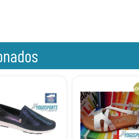
ionados
¡O