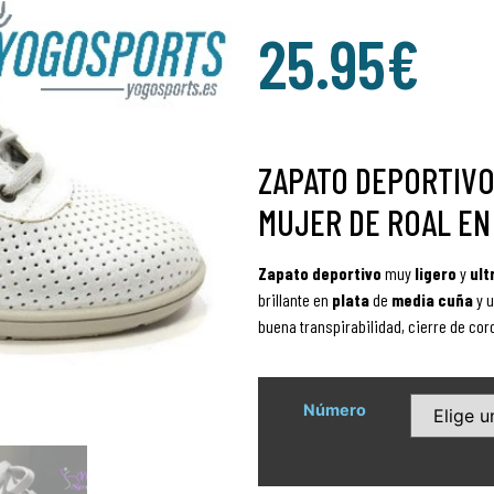
25.95
€
ZAPATO DEPORTIVO
MUJER DE ROAL EN
Zapato deportivo
muy
ligero
y
ul
brillante en
plata
de
media cuña
y u
buena transpirabilidad, cierre de cor
Número