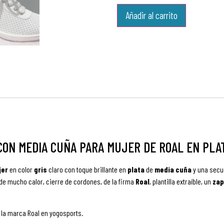
Añadir al carrito
CON MEDIA CUÑA PARA MUJER DE ROAL EN PLA
jer
en color
gris
claro con toque brillante en
plata
de
media cuña
y una secu
 de mucho calor, cierre de cordones, de la firma
Roal
, plantilla extraíble, un
zap
 la marca Roal en yogosports.