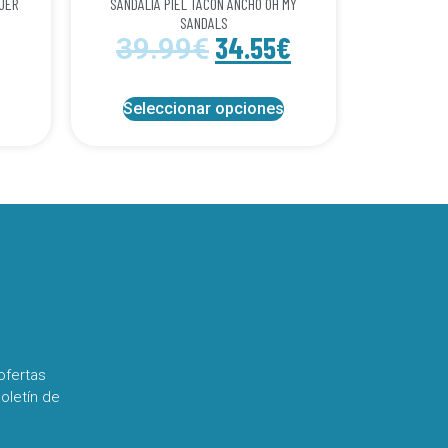
UJER
SANDALIA PIEL TACON ANCHO OH MY
SANDALS
34.55
€
39.99
€
Seleccionar opciones
ofertas
oletín de