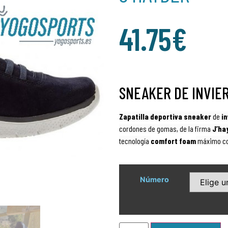
41.75
€
SNEAKER DE INVIE
Zapatilla deportiva sneaker
de
i
cordones de gomas, de la firma
J’ha
tecnologí­a
comfort foam
máximo co
Número