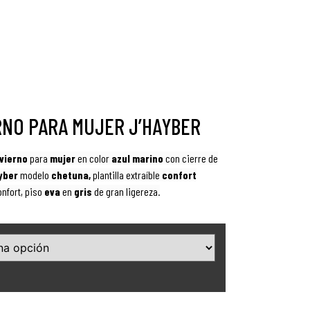
RNO PARA MUJER J’HAYBER
nvierno
para
mujer
en color
azul marino
con cierre de
yber
modelo
chetuna,
plantilla extraíble
confort
nfort
, piso
eva
en
gris
de gran ligereza.