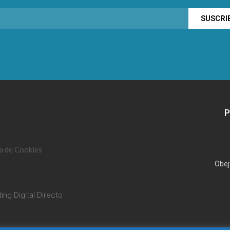
SUSCRI
P
ca de Cookies
Obej
ing Digital Directo