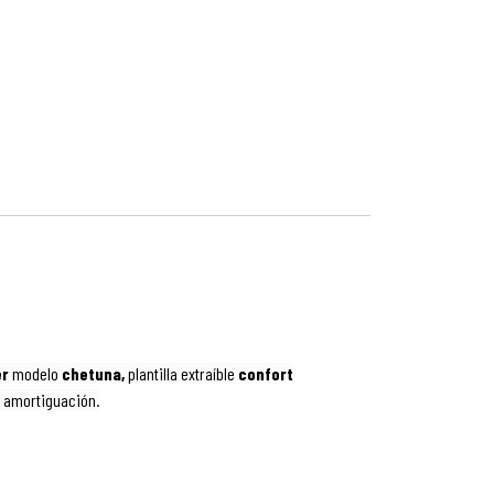
er
modelo
chetuna,
plantilla extraíble
confort
on amortiguación.