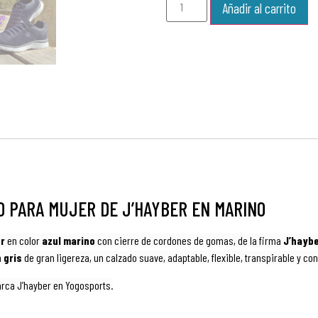
Añadir al carrito
O PARA MUJER DE J’HAYBER EN MARINO
r
en color
azul marino
con cierre de cordones de gomas, de la firma
J’hayb
n
gris
de gran ligereza, un calzado suave, adaptable, flexible, transpirable y c
arca J’hayber en Yogosports.