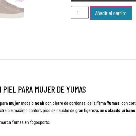
Añadir al carrito
N PIEL PARA MUJER DE YUMAS
para
mujer
modelo
noah
con cierre de cordones, de la firma
Yumas
, con cor
xtraíble máximo confort
, piso
de caucho de gran ligereza, un
calzado
urbano
a marca Yumas en Yogosports.