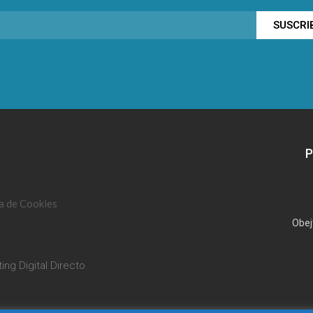
SUSCRI
P
ca de Cookies
Obej
ing Digital Directo