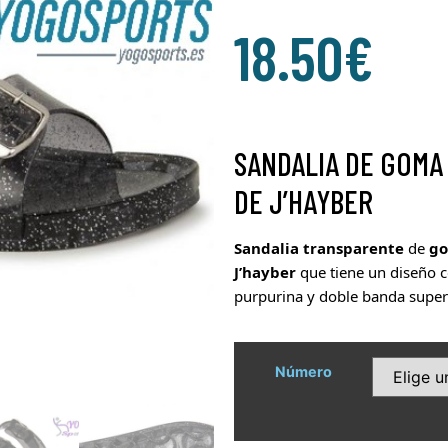
18.50
€
SANDALIA DE GOMA
DE J’HAYBER
Sandalia
transparente
de
g
J’hayber
que
tiene un diseño 
purpurina y doble banda super
Número