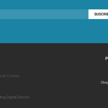
SUSCRI
P
ca de Cookies
Obej
ing Digital Directo