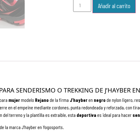
Añadir al carrito
 PARA SENDERISMO O TREKKING DE J’HAYBER E
para
mujer
modelo
Rejano
de la firma
J’hayber
en
negro
de nylon ligero, re
ierre en el empeine mediante cordones, punta redondeada y reforzada, con tira
el terreno y la plantilla es extraíble, esta
deportiva
es ideal para hacer
sen
de la marca J’hayber en Yogosports.