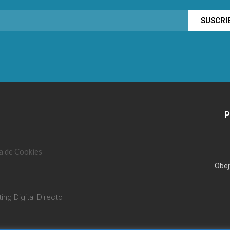
SUSCRI
P
ca de Cookies
Obej
ing Digital Directo