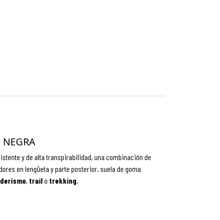
N NEGRA
sistente y de alta transpirabilidad, una combinación de
dores en lengüeta y parte posterior, suela de goma
derismo
,
trail
o
trekking
.