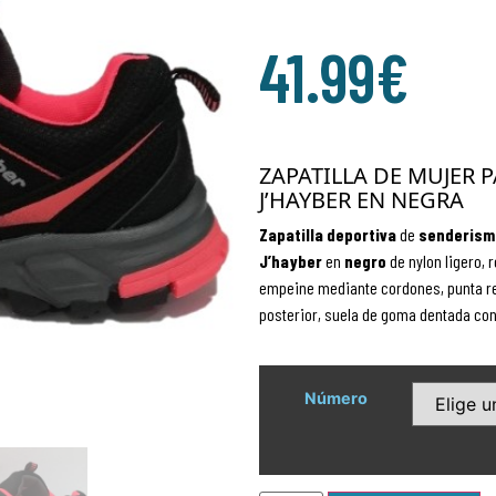
41.99
€
ZAPATILLA DE MUJER 
J’HAYBER EN NEGRA
Zapatilla deportiva
de
senderism
J’hayber
en
negro
de nylon ligero, 
empeine mediante cordones, punta red
posterior, suela de goma dentada con h
Número