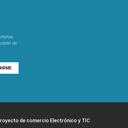
ofertas
oletín de
BIRME
royecto de comercio Electrónico y TIC